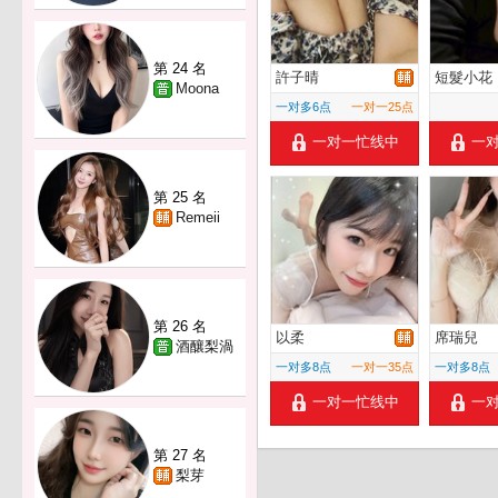
第 24 名
許子晴
短髮小花
Moona
一对多6点
一对一25点
一对一忙线中
一
第 25 名
Remeii
第 26 名
以柔
席瑞兒
酒釀梨渦
一对多8点
一对一35点
一对多8点
一对一忙线中
一
第 27 名
梨芽