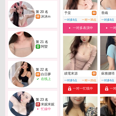
第 20 名
予棠
香織
沐沐m
一对多8点
一对一35点
一对多8点
一对多表演中
一
第 21 名
阿蠻
第 22 名
續電來源
蘇雅娜塔
白日夢
在线上
一对多5点
一对一20点
一对多8点
一对一忙线中
一
第 23 名
米妮米妮
忙線中