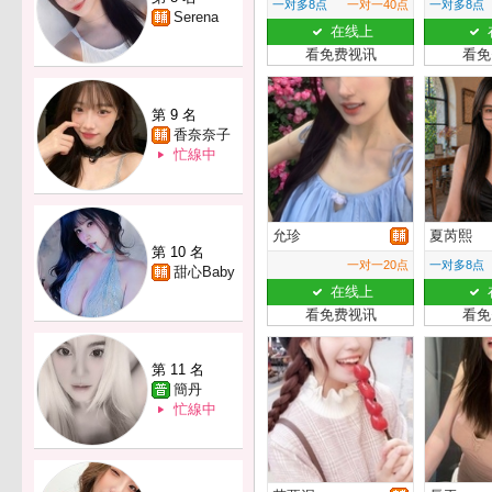
一对多8点
一对一40点
一对多8点
Serena
在线上
看免费视讯
看免
第 9 名
香奈奈子
忙線中
允珍
夏芮熙
第 10 名
一对一20点
一对多8点
甜心Baby
在线上
看免费视讯
看免
第 11 名
簡丹
忙線中