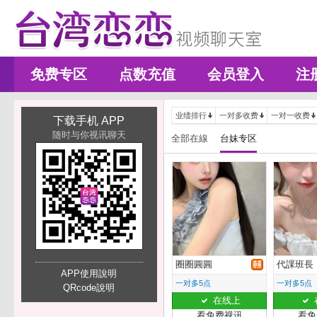
免费专区
点数充值
会员登入
注
业绩排行
一对多收费
一对一收费
下载手机 APP
随时与你视讯聊天
全部在線
台妹专区
圈圈圓圓
代課班長
APP使用說明
一对多5点
一对多5点
QRcode說明
在线上
看免费视讯
看免