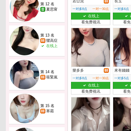
若亞泥
長玉
第 12 名
夏思甯
一对多8点
一对一30点
一对多6点
在线上
看免费视讯
看免
第 13 名
懼高症
在线上
樂多多
來有錢錢
第 14 名
筱緊嵐
一对多8点
一对一30点
一对多5点
在线上
看免费视讯
看免
第 15 名
寒霜