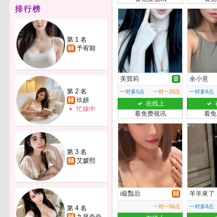
排行榜
第 1 名
予宥期
美寶莉
余小意
第 2 名
一对多5点
一对一20点
一对多8点
玖妍
在线上
忙線中
看免费视讯
看免
第 3 名
艾媛熙
i級豔后
羊羊來了
一对一50点
一对多8点
第 4 名
九尾奈奈