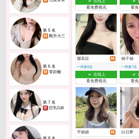
在线上
看免费视讯
看免
第 5 名
剛升大三
懼高症
柚子袖
第 6 名
一对多8点
一对多7点
零距離
在线上
看免费视讯
看免
第 7 名
巨乳G杯
平娘娘
白日夢
第 8 名