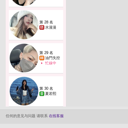
第 28 名
水漫漫
第 29 名
油門失控
忙線中
第 30 名
夏若熙
任何的意见与问题 请联系
在线客服